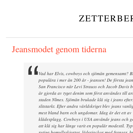
ZETTERBE
Jeansmodet genom tiderna
Vad har Elvis, cowboys och sjömän gemensamt? Br
populära i mer än 200 år - jeansen! De första jean
San Francisco när Levi Strauss och Jacob Davis b
är gjorda av tyget denim som först användes till a
staden Nîmes. Sjömän brukade klä sig i jeans efter
slitstarkt. Efter andra världskriget blev jeans vanli
mest bland barn och ungdomar. Idag är det ett av
klädesplagg. Cowboys i USA använde jeans och gör
att klä sig har länge varit en populär modestil. T
rutiga bomullsskjortor, läderjackor med fransar, 