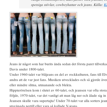
spetsiga stövlar, cowboyhattar och jeans. Källa:
K
Jeans är något som har burits ända sedan det första paret tillverk
Davis under 1800-talet.
Under 1960-talet var blåjeans en del av rockkulturen, fans till Elvi
andra att de var just fans. Musiken utvecklades och så gjorde äv
eller mindre slitna, utmanande och blekta.
Hippierörelsen kom i slutet av 60-talet, och jeansen var ofta sto
följde, 1970-talet, var det vanligt att man låg ner och ålade sig in 
Jeansen skulle vara supertajta! Under 70-talet var alla sorters jea
utsvängda nertill eller vara så kallade V-jeans.