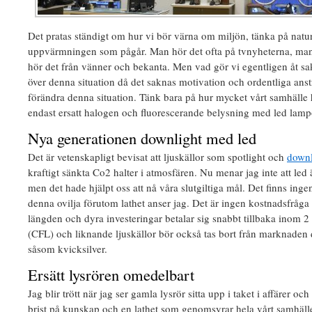
Det pratas ständigt om hur vi bör värna om miljön, tänka på nat
uppvärmningen som pågår. Man hör det ofta på tvnyheterna, man 
hör det från vänner och bekanta. Men vad gör vi egentligen åt sak
över denna situation då det saknas motivation och ordentliga anst
förändra denna situation. Tänk bara på hur mycket vårt samhälle
endast ersatt halogen och fluorescerande belysning med led lampo
Nya generationen downlight med led
Det är vetenskapligt bevisat att ljuskällor som spotlight och
downl
kraftigt sänkta Co2 halter i atmosfären. Nu menar jag inte att led 
men det hade hjälpt oss att nå våra slutgiltiga mål. Det finns in
denna ovilja förutom lathet anser jag. Det är ingen kostnadsfråga p
längden och dyra investeringar betalar sig snabbt tillbaka inom 2 
(CFL) och liknande ljuskällor bör också tas bort från marknaden 
såsom kvicksilver.
Ersätt lysrören omedelbart
Jag blir trött när jag ser gamla lysrör sitta upp i taket i affärer och
brist på kunskap och en lathet som genomsyrar hela vårt samhälle