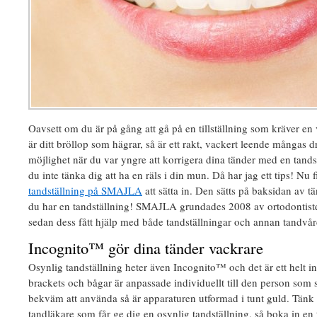
Oavsett om du är på gång att gå på en tillställning som kräver en
är ditt bröllop som hägrar, så är ett rakt, vackert leende mångas
möjlighet när du var yngre att korrigera dina tänder med en tands
du inte tänka dig att ha en räls i din mun. Då har jag ett tips! Nu
tandställning på SMAJLA
att sätta in. Den sätts på baksidan av tä
du har en tandställning! SMAJLA grundades 2008 av ortodontis
sedan dess fått hjälp med både tandställningar och annan tandvår
Incognito™ gör dina tänder vackrare
Osynlig tandställning heter även Incognito™ och det är ett helt i
brackets och bågar är anpassade individuellt till den person som 
bekväm att använda så är apparaturen utformad i tunt guld. Tänk på
tandläkare som får ge dig en osynlig tandställning, så boka in en