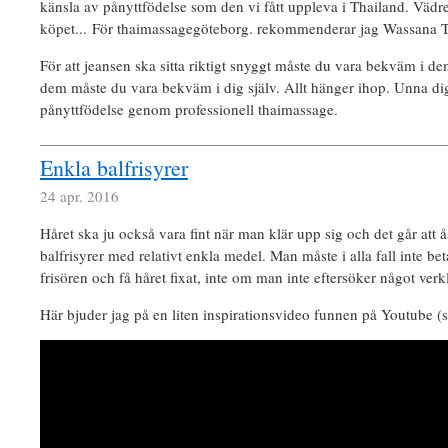
känsla av pånyttfödelse som den vi fått uppleva i Thailand. Vädret
köpet... För thaimassagegöteborg. rekommenderar jag Wassana 
För att jeansen ska sitta riktigt snyggt måste du vara bekväm i d
dem måste du vara bekväm i dig själv. Allt hänger ihop. Unna di
pånyttfödelse genom professionell thaimassage.
Enkla balfrisyrer
24 apr. 2016
Håret ska ju också vara fint när man klär upp sig och det går att
balfrisyrer med relativt enkla medel. Man måste i alla fall inte beta
frisören och få håret fixat, inte om man inte eftersöker något verk
Här bjuder jag på en liten inspirationsvideo funnen på Youtube (s