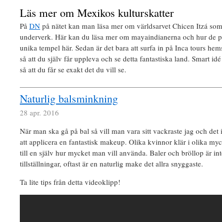
Läs mer om Mexikos kulturskatter
På
DN
på nätet kan man läsa mer om världsarvet Chicen Itzá som 
underverk. Här kan du läsa mer om mayaindianerna och hur de p
unika tempel här. Sedan är det bara att surfa in på Inca tours hem
så att du själv får uppleva och se detta fantastiska land. Smart id
så att du får se exakt det du vill se.
Naturlig balsminkning
28 apr. 2016
När man ska gå på bal så vill man vara sitt vackraste jag och det i
att applicera en fantastisk makeup. Olika kvinnor klär i olika my
till en själv hur mycket man vill använda. Baler och bröllop är i
tillställningar, oftast är en naturlig make det allra snyggaste.
Ta lite tips från detta videoklipp!