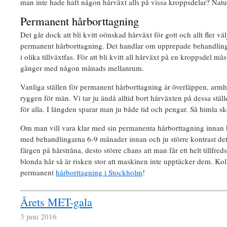
man inte hade haft någon hårväxt alls på vissa kroppsdelar? Natu
Permanent hårborttagning
Det går dock att bli kvitt oönskad hårväxt för gott och allt fler v
permanent hårborttagning. Det handlar om upprepade behandlingst
i olika tillväxtfas. För att bli kvitt all hårväxt på en kroppsdel må
gånger med någon månads mellanrum.
Vanliga ställen för permanent hårborttagning är överläppen, armh
ryggen för män. Vi tar ju ändå alltid bort hårväxten på dessa ställ
för alla. I längden sparar man ju både tid och pengar. Så himla sk
Om man vill vara klar med sin permanenta hårborttagning innan b
med behandlingarna 6-9 månader innan och ju större kontrast de
färgen på hårstråna, desto större chans att man får ett helt tillfre
blonda hår så är risken stor att maskinen inte upptäcker dem. Kol
permanent
hårborttagning i Stockholm
!
Årets MET-gala
3 juni 2016