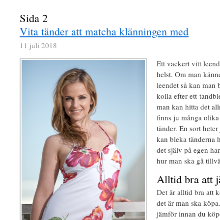
Sida 2
Vita tänder att matcha klänningen med
11 juli 2018
Ett vackert vitt leen
helst. Om man känner
leendet så kan man bl
kolla efter ett tandb
man kan hitta det allr
finns ju många olika
tänder. En sort hete
kan bleka tänderna h
det själv på egen han
hur man ska gå tillv
Alltid bra att
Det är alltid bra att 
det är man ska köpa
jämför innan du köpe