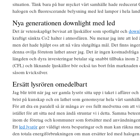
situation. Tänk bara på hur mycket vårt samhälle hade reducerat 
halogen och fluorescerande belysning med led lampor i hela land
Nya generationen downlight med led
Det är vetenskapligt bevisat att ljuskällor som spotlight och
downl
kraftigt sänkta Co2 halter i atmosfären. Nu menar jag inte att led 
men det hade hjälpt oss att nå våra slutgiltiga mål. Det finns in
denna ovilja förutom lathet anser jag. Det är ingen kostnadsfråga p
längden och dyra investeringar betalar sig snabbt tillbaka inom 2 
(CFL) och liknande ljuskällor bör också tas bort från marknaden 
såsom kvicksilver.
Ersätt lysrören omedelbart
Jag blir trött när jag ser gamla lysrör sitta upp i taket i affärer och
brist på kunskap och en lathet som genomsyrar hela vårt samhälle
För att dra en paralell så är många av oss fullt medvetna om att v
istället för att sitta ned men ändå struntar vi i detta. Samma bete
inom de företag och kommuner som fortsätter med användningen 
Ett
led lysrör
ger väldigt stora besparingar och man kan räkna med
den totala energiförbrukningen om man ersätter led med halogen