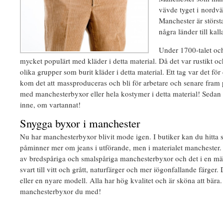
vävde tyget i nordvä
Manchester är största
några länder till kall
Under 1700-talet och
mycket populärt med kläder i detta material. Då det var rustikt och
olika grupper som burit kläder i detta material. Ett tag var det för
kom det att massproduceras och bli för arbetare och senare fram 
med manchesterbyxor eller hela kostymer i detta material! Sedan 
inne, om vartannat!
Snygga byxor i manchester
Nu har manchesterbyxor blivit mode igen. I butiker kan du hitta
påminner mer om jeans i utförande, men i materialet manchester. 
av bredspåriga och smalspåriga manchesterbyxor och det i en mäng
svart till vitt och grått, naturfärger och mer iögonfallande färger
eller en nyare modell. Alla har hög kvalitet och är sköna att bära.
manchesterbyxor du med!