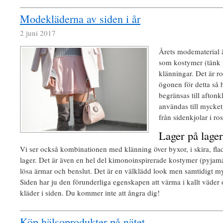
Modekläderna av siden i år
2 juni 2017
Årets modematerial ä
som kostymer (tänk 
klänningar. Det är ro
ögonen för detta så h
begränsas till afton
användas till mycket 
från sidenkjolar i ro
Lager på lager
Vi ser också kombinationen med klänning över byxor, i skira, fl
lager. Det är även en hel del kimonoinspirerade kostymer (pyja
lösa ärmar och benslut. Det är en välklädd look men samtidigt my
Siden har ju den förunderliga egenskapen att värma i kallt väder 
kläder i siden. Du kommer inte att ångra dig!
Köp hälsoprodukter på nätet