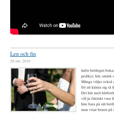
Len och fin
28 okt. 2016
Inför bröllopet bok
pedikyr, hår, smink 
Många väljer också a
för att känna sig så 
Det här med hårbortt
vill ju faktiskt vara f
Inte bara på sitt brö
man visar benen på s