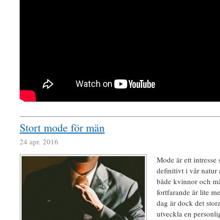
Stort mode för män
24 apr. 2016
Mode är ett intresse
definitivt i vår natur 
både kvinnor och m
fortfarande är lite me
dag är dock det stora
utveckla en personlig