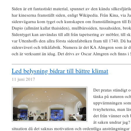
Siden är ett fantastiskt material, spunnet av den kända silkesfjäri
har kineserna framställt siden, enligt Wikipedia. Från Kina, via 
sidenvägarna kom tyget och kunskapen om framställningen till Eur
Dupio (allmänt kallat thaisiden), mullbärssiden, tussahsiden, bro
Sidentyget kan användas till allt från tapetsering av möbler, till sk
var Uttenhoffs den allra första sidenfabriken fram till 1740. Då h
sidenväveri och trikåfabrik. Numera är det KA Almgren som är de
och är verksamt än idag. Det drivs av Oscar Almgren och finns i 
Led belysning bidrar till bättre klimat
11 juni 2017
Det pratas ständigt 
tänka på naturen oc
uppvärmningen som p
tvnyheterna, man läs
det från vänner och 
åt saken undrar jag?
situation då det saknas motivation och ordentliga ansträngningar 