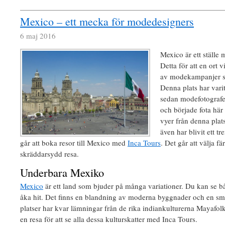
Mexico – ett mecka för modedesigners
6 maj 2016
Mexico är ett ställe
Detta för att en ort
av modekampanjer sed
Denna plats har varit 
sedan modefotografe
och började fota här
vyer från denna plats
även har blivit ett tr
går att boka resor till Mexico med
Inca Tours
. Det går att välja fä
skräddarsydd resa.
Underbara Mexiko
Mexico
är ett land som bjuder på många variationer. Du kan se 
åka hit. Det finns en blandning av moderna byggnader och en sm
platser har kvar lämningar från de rika indiankulturerna Mayafo
en resa för att se alla dessa kulturskatter med Inca Tours.