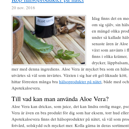
20 nov. 2016
Idag finns det en m
om sig själv, sin häl
en mängd olika prod
under så kallade häl
senaste åren är Aloe
växt som använts i f
finns i olika krämer,
drycker, läppbalsam
mer med denna ingrediens. Aloe Vera är mycket bra som en hälso
utvärtes så väl som invärtes. Växten i sig har ett gel-liknade kött
hittar förresten många bra
hälsoprodukter på nätet
, både med och
Apotekaloevera.
Till vad kan man använda Aloe Vera?
Aloe Vera kan drickas, som juice, det kan lindra orolig mage, p
Vera är även en bra produkt för dig som har eksem, torr hud ell
Apotekaloevera finns det hälsoprodukter på nätet, så väl som pro
fotvård, solskydd och mycket mer. Kolla gärna in deras sortimen