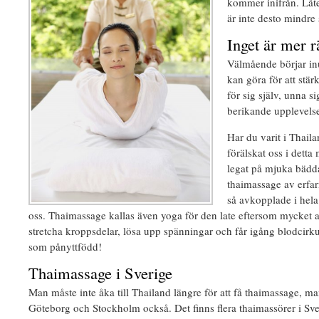
kommer inifrån. Låt
är inte desto mindre 
Inget är mer r
Välmående börjar in
kan göra för att stärk
för sig själv, unna 
berikande upplevelse
Har du varit i Thai
förälskat oss i dett
legat på mjuka bädda
thaimassage av erfar
så avkopplade i hel
oss. Thaimassage kallas även yoga för den late eftersom mycket av
stretcha kroppsdelar, lösa upp spänningar och får igång blodcirk
som pånyttfödd!
Thaimassage i Sverige
Man måste inte åka till Thailand längre för att få thaimassage, m
Göteborg och Stockholm också. Det finns flera thaimassörer i S