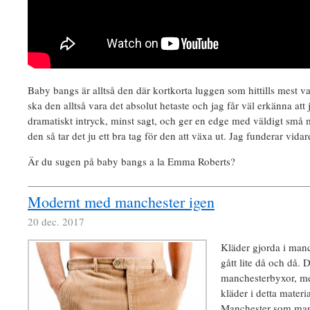
Baby bangs är alltså den där kortkorta luggen som hittills mest v
ska den alltså vara det absolut hetaste och jag får väl erkänna att 
dramatiskt intryck, minst sagt, och ger en edge med väldigt små
den så tar det ju ett bra tag för den att växa ut. Jag funderar vidar
Är du sugen på baby bangs a la Emma Roberts?
Modernt med manchester igen
20 dec. 2017
Kläder gjorda i man
gått lite då och då. 
manchesterbyxor, me
kläder i detta mater
Manchester som man