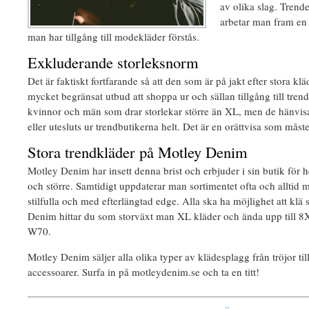
av olika slag. Tren
arbetar man fram en
man har tillgång till modekläder förstås.
Exkluderande storleksnorm
Det är faktiskt fortfarande så att den som är på jakt efter stora klä
mycket begränsat utbud att shoppa ur och sällan tillgång till tren
kvinnor och män som drar storlekar större än XL, men de hänvisas 
eller utesluts ur trendbutikerna helt. Det är en orättvisa som måste 
Stora trendkläder på Motley Denim
Motley Denim har insett denna brist och erbjuder i sin butik för 
och större. Samtidigt uppdaterar man sortimentet ofta och alltid
stilfulla och med efterlängtad edge. Alla ska ha möjlighet att klä
Denim hittar du som storväxt man XL kläder och ända upp till 8XL
W70.
Motley Denim säljer alla olika typer av klädesplagg från tröjor ti
accessoarer. Surfa in på motleydenim.se och ta en titt!