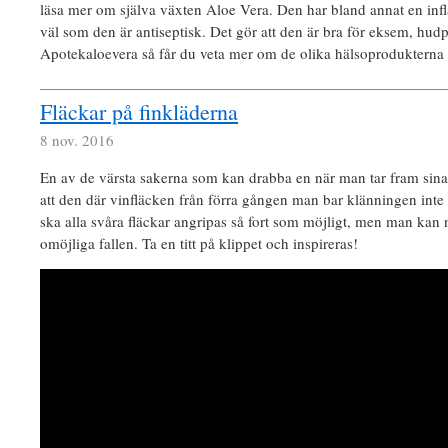
läsa mer om själva växten Aloe Vera. Den har bland annat en i
väl som den är antiseptisk. Det gör att den är bra för eksem, hu
Apotekaloevera så får du veta mer om de olika hälsoprodukterna
Fläckar på finkläderna
8 nov. 2016
En av de värsta sakerna som kan drabba en när man tar fram sina
att den där vinfläcken från förra gången man bar klänningen inte 
ska alla svåra fläckar angripas så fort som möjligt, men man kan 
omöjliga fallen. Ta en titt på klippet och inspireras!