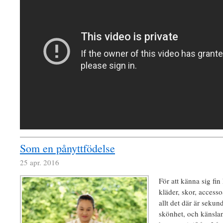
Som en pånyttfödelse
25 apr. 2016
För att känna sig fi
kläder, skor, access
allt det där är sekun
skönhet, och känslan